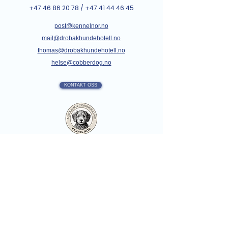
+47 46 86 20 78
/
+47 41 44 46 45
post@kennelnor.no
mail@drobakhundehotell.no
thomas@drobakhundehotell.no
helse@cobberdog.no
KONTAKT OSS
Bli med oss på facebook
Australian Cobberdog Club NO
For de som har, eller har reservert en cobberdog
Australian Cobberdog Norway
For alle som er intressert i cobberdog