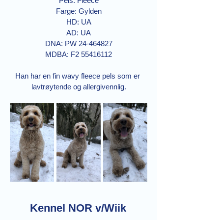
Pels: Fleece
Farge: Gylden
HD: UA
AD: UA
DNA: PW 24-464827
MDBA: F2 55416112
Han har en fin wavy fleece pels som er 
lavtrøytende og allergivennlig.
Kennel NOR v/Wiik