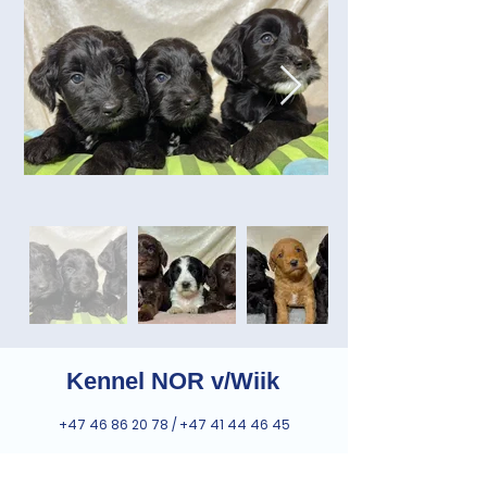
Kennel NOR v/Wiik
+47 46 86 20 78
/
+47 41 44 46 45
post@kennelnor.no
mail@drobakhundehotell.no