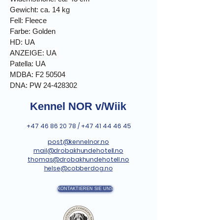
Gewicht: ca. 14 kg
Fell: Fleece
Farbe: Golden
HD: UA
ANZEIGE: UA
Patella: UA
MDBA: F2 50504
DNA: PW 24-428302
Kennel NOR v/Wiik
+47 46 86 20 78
/
+47 41 44 46 45
post@kennelnor.no
mail@drobakhundehotell.no
thomas@drobakhundehotell.no
helse@cobberdog.no
KONTAKTIEREN SIE UNS