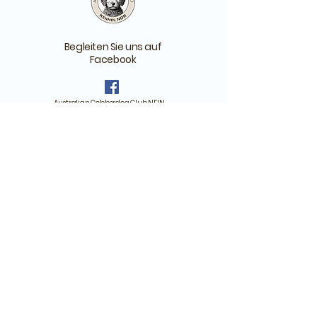
Begleiten Sie uns auf
Facebook
Australian Cobberdog Club NEIN –
für diejenigen, die einen Cobberdog
haben oder reserviert haben
Australian Cobberdog
Norwegen – Für alle, die sich
für Cobberdogs
interessieren
Denken Sie daran, die Fragen zu
beantworten, wenn Sie sich fragen, ob
Sie einer unserer Gruppen beitreten
möchten!
Batteriveien 1, Drøbak, Norwegen
Org.-Nr.:
925 135 127
Mitglied des MDBA Breed Advisory Committee und des
Zuchtprogramms